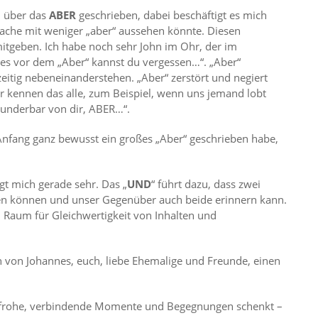
l über das
ABER
geschrieben, dabei beschäftigt es mich
prache mit weniger „aber“ aussehen könnte. Diesen
itgeben. Ich habe noch sehr John im Ohr, der im
es vor dem „Aber“ kannst du vergessen…“. „Aber“
hzeitig nebeneinanderstehen. „Aber“ zerstört und negiert
ir kennen das alle, zum Beispiel, wenn uns jemand lobt
wunderbar von dir, ABER…“.
nfang ganz bewusst ein großes „Aber“ geschrieben habe,
gt mich gerade sehr. Das „
UND
“ führt dazu, dass zwei
en können und unser Gegenüber auch beide erinnern kann.
n Raum für Gleichwertigkeit von Inhalten und
 von Johannes, euch, liebe Ehemalige und Freunde, einen
 frohe, verbindende Momente und Begegnungen schenkt –