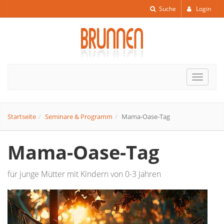
Suche
Login
Toggle
navigat
Startseite
Seminare & Programm
Mama-Oase-Tag
Mama-Oase-Tag
für junge Mütter mit Kindern von 0-3 Jahren